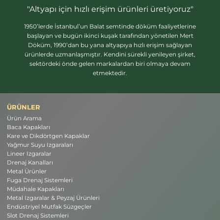
"Altyapı için hızlı erişim ürünleri üretiyoruz"
1950’lerde İstanbul’un Balat semtinde döküm faaliyetlerine
başlayan ve bugün ikinci kuşak tarafından yönetilen Mert
Döküm, 1990’dan bu yana altyapıya hızlı erişim sağlayan
ürünlerde uzmanlaşmıştır. Kendini sürekli yenileyen şirket,
sektördeki önde gelen markalardan biri olmaya devam
etmektedir.
ÜRÜNLER
Ürün Arama
Baca Kapakları
Kare ve Dikdörtgen Kapaklar
Yağmur Suyu Izgaraları
Lineer Izgaralar
Drenaj Kanalları
Metal Ürünler
Fuga Drenaj Sistemleri
Müdahale Kapakları
Metal Izgaralar & Peyzaj Ürünleri
Endüstriyel Mutfak Süzgeçler
Slot Drenaj Sistemleri