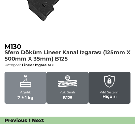
M130
Sfero Döküm Lineer Kanal Izgarası (125mm X
500mm X 35mm)
B125
Kategori:
Lineer Izgaralar
>
Ağırlık
Yük Sınıfı
Kilit Sistemi
Hiçbiri
7 ± 1 kg
B125
Previous
1
Next