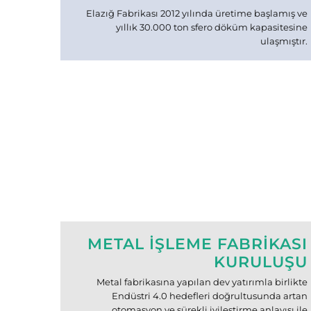
Elazığ Fabrikası 2012 yılında üretime başlamış ve
yıllık 30.000 ton sfero döküm kapasitesine
ulaşmıştır.
METAL İŞLEME FABRİKASI
KURULUŞU
Metal fabrikasına yapılan dev yatırımla birlikte
Endüstri 4.0 hedefleri doğrultusunda artan
otomasyon ve sürekli iyileştirme anlayışı ile