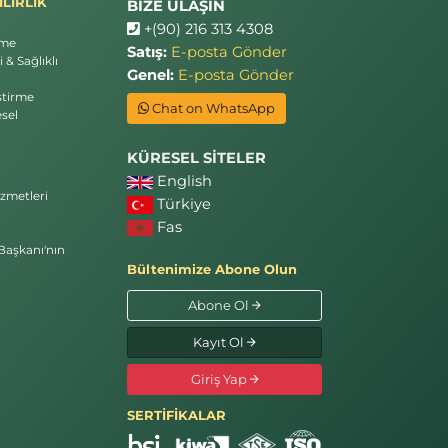
LİRLİK
BİZE ULAŞIN
+(90) 216 313 4308
rme
Satış:
E-posta Gönder
 & Sağlıklı
Genel:
E-posta Gönder
ştirme
Chat on WhatsApp
sel
KÜRESEL SİTELER
English
zmetleri
Türkiye
Fas
Başkanı'nın
Bültenimize Abone Olun
Abone Ol
Kayıt Ol
Giriş Yap
SERTİFİKALAR