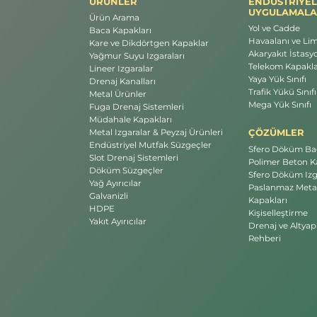
ÜRÜNLER
ENDÜSTRİYEL
UYGULAMALA
Ürün Arama
Yol ve Cadde
Baca Kapakları
Havaalanı ve Li
Kare ve Dikdörtgen Kapaklar
Akaryakıt İstasyo
Yağmur Suyu Izgaraları
Telekom Kapakla
Lineer Izgaralar
Yaya Yük Sınıfı
Drenaj Kanalları
Trafik Yükü Sınıfı
Metal Ürünler
Mega Yük Sınıfı
Fuga Drenaj Sistemleri
Müdahale Kapakları
ÇÖZÜMLER
Metal Izgaralar & Peyzaj Ürünleri
Endüstriyel Mutfak Süzgeçler
Sfero Döküm Bac
Slot Drenaj Sistemleri
Polimer Beton Ka
Döküm Süzgeçler
Sfero Döküm Izg
Yağ Ayırıcılar
Paslanmaz Meta
Galvanizli
Kapakları
HDPE
Kişiselleştirme
Yakıt Ayırıcılar
Drenaj ve Altyap
Rehberi