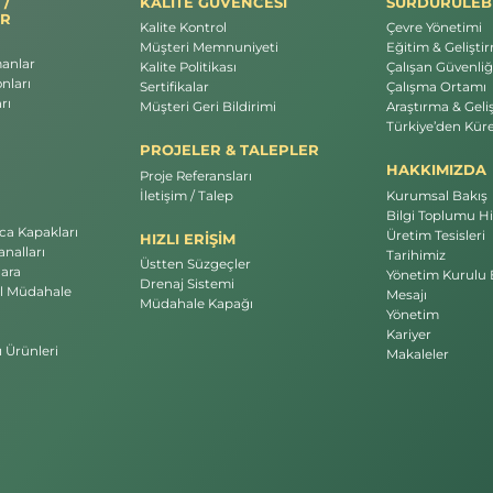
 /
KALİTE GÜVENCESİ
SÜRDÜRÜLEBİ
R
Kalite Kontrol
Çevre Yönetimi
Müşteri Memnuniyeti
Eğitim & Gelişti
manlar
Kalite Politikası
Çalışan Güvenliği
nları
Sertifikalar
Çalışma Ortamı
rı
Müşteri Geri Bildirimi
Araştırma & Geli
Türkiye’den Küre
PROJELER & TALEPLER
HAKKIMIZDA
Proje Referansları
İletişim / Talep
Kurumsal Bakış
Bilgi Toplumu Hi
a Kapakları
Üretim Tesisleri
HIZLI ERİŞİM
nalları
Tarihimiz
Üstten Süzgeçler
ara
Yönetim Kurulu 
Drenaj Sistemi
l Müdahale
Mesajı
Müdahale Kapağı
Yönetim
Kariyer
ı Ürünleri
Makaleler