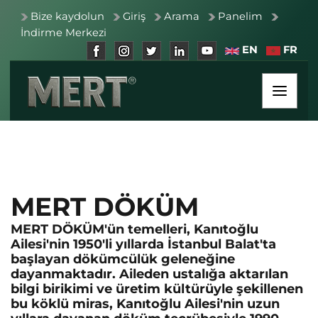
Bize kaydolun
Giriş
Arama
Panelim
İndirme Merkezi
EN
FR
MERT DÖKÜM
MERT DÖKÜM'ün temelleri, Kanıtoğlu
Ailesi'nin 1950'li yıllarda İstanbul Balat'ta
başlayan dökümcülük geleneğine
dayanmaktadır. Aileden ustalığa aktarılan
bilgi birikimi ve üretim kültürüyle şekillenen
bu köklü miras, Kanıtoğlu Ailesi'nin uzun