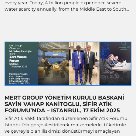
every year. Today, 4 billion people experience severe
water scarcity annually, from the Middle East to South
Asia.
MERT GROUP YÖNETIM KURULU BASKANI
SAYIN VAHAP KANITOGLU, SIFIR ATIK
FORUMU’NDA – ISTANBUL, 17 EKIM 2025
Sifir Atik Vakfi tarafindan düzenlenen Sifir Atik Forumu,
Istanbul’da gerçeklestirilerek malzemelerle, tüketimle
ve çevreyle olan iliskimizi dönüstürmeyi amaçlayan