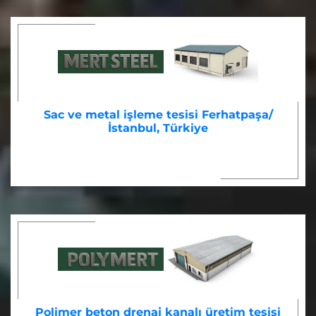
Sac ve metal işleme tesisi Ferhatpaşa/
İstanbul, Türkiye
Polimer beton drenaj kanalı üretim tesisi