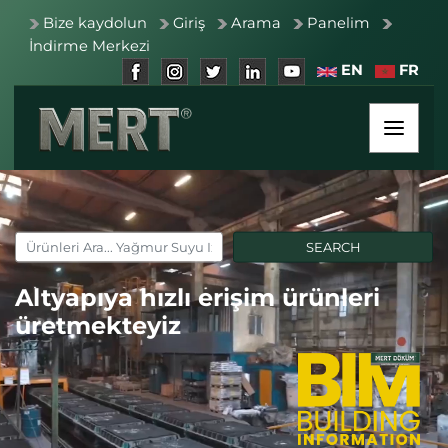
Bize kaydolun
Giriş
Arama
Panelim
İndirme Merkezi
EN
FR
Altyapıya hızlı erişim ürünleri
üretmekteyiz