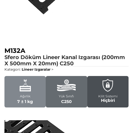
M132A
Sfero Döküm Lineer Kanal Izgarası (200mm
X 500mm X 20mm)
C250
Kategori:
Lineer Izgaralar
>
Ağırlık
Yük Sınıfı
Kilit Sistemi
Hiçbiri
7 ± 1 kg
C250