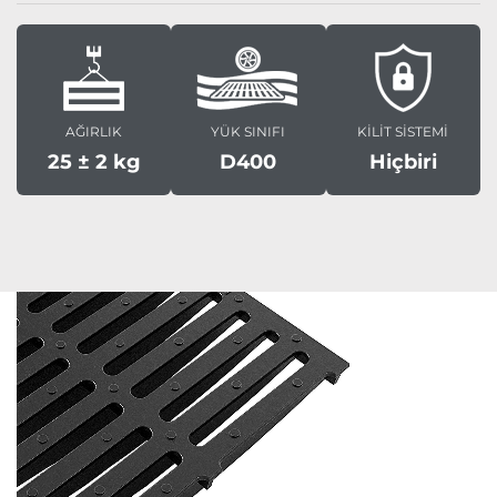
AĞIRLIK
YÜK SINIFI
KİLİT SİSTEMİ
25 ± 2 kg
D400
Hiçbiri