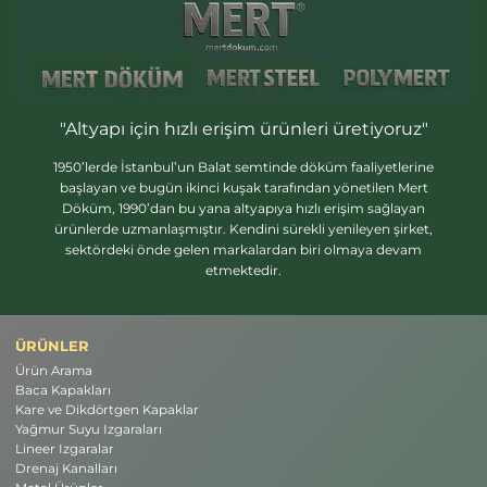
"Altyapı için hızlı erişim ürünleri üretiyoruz"
1950’lerde İstanbul’un Balat semtinde döküm faaliyetlerine
başlayan ve bugün ikinci kuşak tarafından yönetilen Mert
Döküm, 1990’dan bu yana altyapıya hızlı erişim sağlayan
ürünlerde uzmanlaşmıştır. Kendini sürekli yenileyen şirket,
sektördeki önde gelen markalardan biri olmaya devam
etmektedir.
ÜRÜNLER
Ürün Arama
Baca Kapakları
Kare ve Dikdörtgen Kapaklar
Yağmur Suyu Izgaraları
Lineer Izgaralar
Drenaj Kanalları