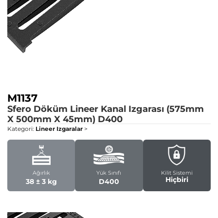
M1137
Sfero Döküm Lineer Kanal Izgarası (575mm
X 500mm X 45mm)
D400
Kategori:
Lineer Izgaralar
>
Ağırlık
Yük Sınıfı
Kilit Sistemi
Hiçbiri
38 ± 3 kg
D400