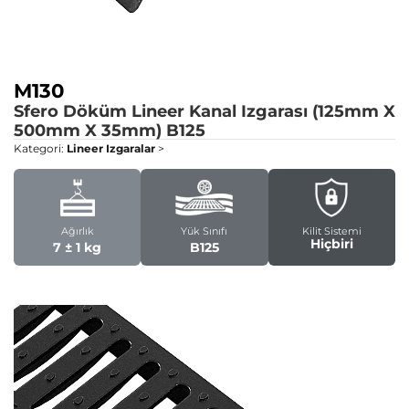
M130
Sfero Döküm Lineer Kanal Izgarası (125mm X
500mm X 35mm)
B125
Kategori:
Lineer Izgaralar
>
Ağırlık
Yük Sınıfı
Kilit Sistemi
Hiçbiri
7 ± 1 kg
B125