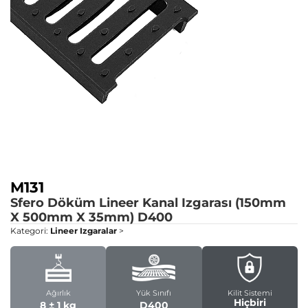
M131
Sfero Döküm Lineer Kanal Izgarası (150mm
X 500mm X 35mm)
D400
Kategori:
Lineer Izgaralar
>
Ağırlık
Yük Sınıfı
Kilit Sistemi
Hiçbiri
8 ± 1 kg
D400