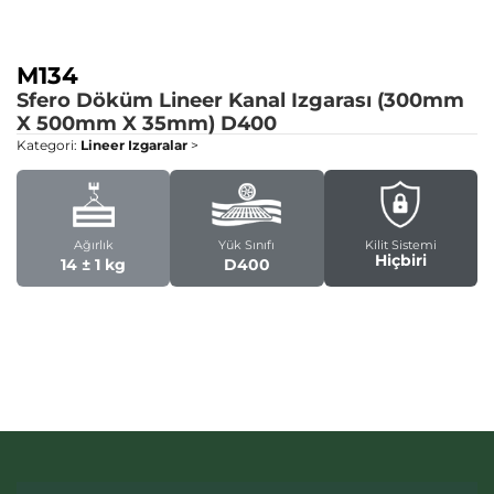
M134
Sfero Döküm Lineer Kanal Izgarası (300mm
X 500mm X 35mm)
D400
Kategori:
Lineer Izgaralar
>
Ağırlık
Yük Sınıfı
Kilit Sistemi
Hiçbiri
14 ± 1 kg
D400