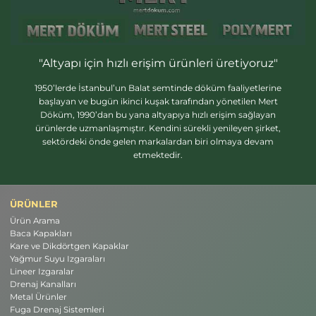
"Altyapı için hızlı erişim ürünleri üretiyoruz"
1950’lerde İstanbul’un Balat semtinde döküm faaliyetlerine
başlayan ve bugün ikinci kuşak tarafından yönetilen Mert
Döküm, 1990’dan bu yana altyapıya hızlı erişim sağlayan
ürünlerde uzmanlaşmıştır. Kendini sürekli yenileyen şirket,
sektördeki önde gelen markalardan biri olmaya devam
etmektedir.
ÜRÜNLER
Ürün Arama
Baca Kapakları
Kare ve Dikdörtgen Kapaklar
Yağmur Suyu Izgaraları
Lineer Izgaralar
Drenaj Kanalları
Metal Ürünler
Fuga Drenaj Sistemleri