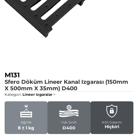
M131
Sfero Döküm Lineer Kanal Izgarası (150mm
X 500mm X 35mm)
D400
Kategori:
Lineer Izgaralar
>
Ağırlık
Yük Sınıfı
Kilit Sistemi
Hiçbiri
8 ± 1 kg
D400