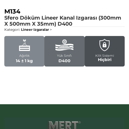
M134
Sfero Döküm Lineer Kanal Izgarası (300mm
X 500mm X 35mm)
D400
Kategori:
Lineer Izgaralar
>
Ağırlık
Yük Sınıfı
Kilit Sistemi
Hiçbiri
14 ± 1 kg
D400