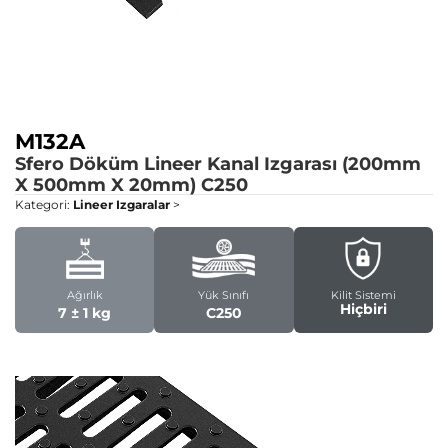
M132A
Sfero Döküm Lineer Kanal Izgarası (200mm
X 500mm X 20mm)
C250
Kategori:
Lineer Izgaralar
>
Ağırlık
Yük Sınıfı
Kilit Sistemi
Hiçbiri
7 ± 1 kg
C250