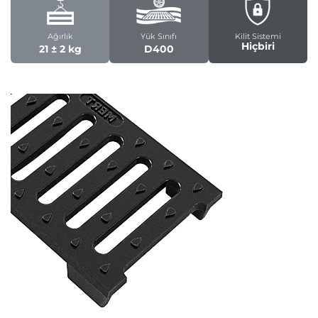
Ağırlık
Yük Sınıfı
Kilit Sistemi
Hiçbiri
21 ± 2 kg
D400