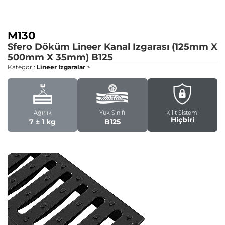
M130
Sfero Döküm Lineer Kanal Izgarası (125mm X
500mm X 35mm)
B125
Kategori:
Lineer Izgaralar
>
Ağırlık
Yük Sınıfı
Kilit Sistemi
Hiçbiri
7 ± 1 kg
B125