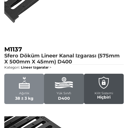
M1137
Sfero Döküm Lineer Kanal Izgarası (575mm
X 500mm X 45mm)
D400
Kategori:
Lineer Izgaralar
>
Ağırlık
Yük Sınıfı
Kilit Sistemi
Hiçbiri
38 ± 3 kg
D400