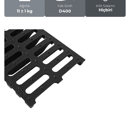
Ağırlık
Yük Sınıfı
Kilit Sistemi
Hiçbiri
11 ± 1 kg
D400