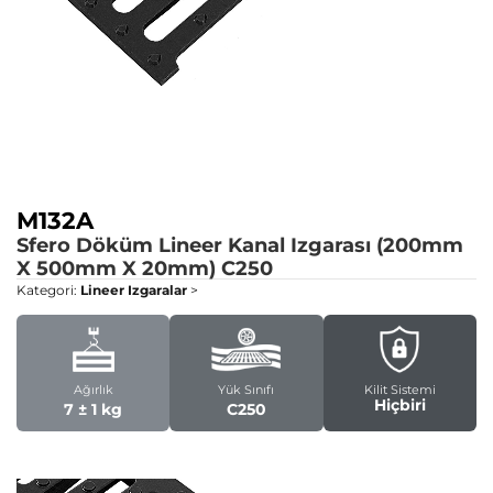
M132A
Sfero Döküm Lineer Kanal Izgarası (200mm
X 500mm X 20mm)
C250
Kategori:
Lineer Izgaralar
>
Ağırlık
Yük Sınıfı
Kilit Sistemi
Hiçbiri
7 ± 1 kg
C250