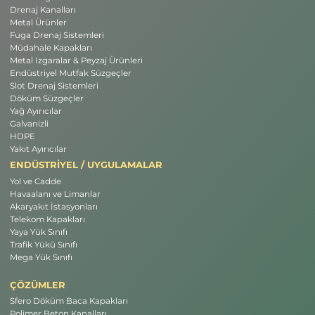
Drenaj Kanalları
Metal Ürünler
Fuga Drenaj Sistemleri
Müdahale Kapakları
Metal Izgaralar & Peyzaj Ürünleri
Endüstriyel Mutfak Süzgeçler
Slot Drenaj Sistemleri
Döküm Süzgeçler
Yağ Ayırıcılar
Galvanizli
HDPE
Yakıt Ayırıcılar
ENDÜSTRİYEL / UYGULAMALAR
Yol ve Cadde
Havaalanı ve Limanlar
Akaryakıt İstasyonları
Telekom Kapakları
Yaya Yük Sınıfı
Trafik Yükü Sınıfı
Mega Yük Sınıfı
ÇÖZÜMLER
Sfero Döküm Baca Kapakları
Polimer Beton Kanalları