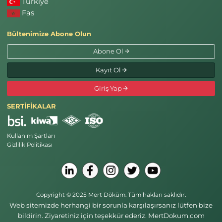
Türkiye
Fas
Bültenimize Abone Olun
Abone Ol
Kayıt Ol
Giriş Yap
SERTİFİKALAR
Kullanım Şartları
Gizlilik Politikası
Copyright © 2025 Mert Döküm. Tüm hakları saklıdır.
Web sitemizde herhangi bir sorunla karşılaşırsanız lütfen bize
bildirin. Ziyaretiniz için teşekkür ederiz. MertDokum.com