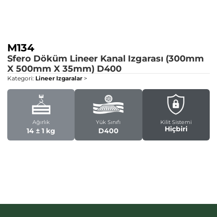
M134
Sfero Döküm Lineer Kanal Izgarası (300mm
X 500mm X 35mm)
D400
Kategori:
Lineer Izgaralar
>
Ağırlık
Yük Sınıfı
Kilit Sistemi
Hiçbiri
14 ± 1 kg
D400