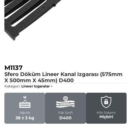
M1137
Sfero Döküm Lineer Kanal Izgarası (575mm
X 500mm X 45mm)
D400
Kategori:
Lineer Izgaralar
>
Ağırlık
Yük Sınıfı
Kilit Sistemi
Hiçbiri
38 ± 3 kg
D400