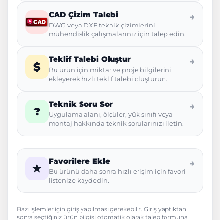
CAD Çizim Talebi
→
DWG veya DXF teknik çizimlerini
mühendislik çalışmalarınız için talep edin.
Teklif Talebi Oluştur
→
$
Bu ürün için miktar ve proje bilgilerini
ekleyerek hızlı teklif talebi oluşturun.
Teknik Soru Sor
→
?
Uygulama alanı, ölçüler, yük sınıfı veya
montaj hakkında teknik sorularınızı iletin.
Favorilere Ekle
→
★
Bu ürünü daha sonra hızlı erişim için favori
listenize kaydedin.
Bazı işlemler için giriş yapılması gerekebilir. Giriş yaptıktan
sonra seçtiğiniz ürün bilgisi otomatik olarak talep formuna