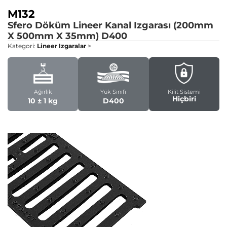
M132
Sfero Döküm Lineer Kanal Izgarası (200mm
X 500mm X 35mm)
D400
Kategori:
Lineer Izgaralar
>
Ağırlık
Yük Sınıfı
Kilit Sistemi
Hiçbiri
10 ± 1 kg
D400