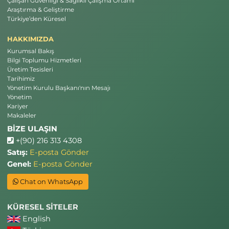
Çalışan Güvenliği & Sağlıklı Çalışma Ortamı
Araştırma & Geliştirme
Türkiye’den Küresel
HAKKIMIZDA
Kurumsal Bakış
Bilgi Toplumu Hizmetleri
Üretim Tesisleri
Tarihimiz
Yönetim Kurulu Başkanı'nın Mesajı
Yönetim
Kariyer
Makaleler
BİZE ULAŞIN
+(90) 216 313 4308
Satış:
E-posta Gönder
Genel:
E-posta Gönder
Chat on WhatsApp
KÜRESEL SİTELER
English