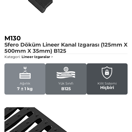
M130
Sfero Döküm Lineer Kanal Izgarası (125mm X
500mm X 35mm)
B125
Kategori:
Lineer Izgaralar
>
Ağırlık
Yük Sınıfı
Kilit Sistemi
Hiçbiri
7 ± 1 kg
B125