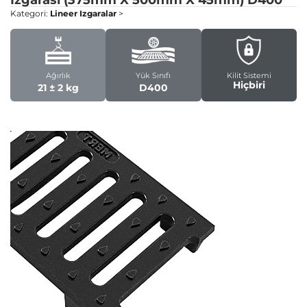
Izgarası (375mm X 500mm X 45mm)
D400
Kategori:
Lineer Izgaralar
>
Ağırlık
Yük Sınıfı
Kilit Sistemi
Hiçbiri
21 ± 2 kg
D400