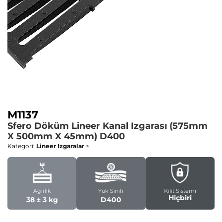
M1137
Sfero Döküm Lineer Kanal Izgarası (575mm
X 500mm X 45mm)
D400
Kategori:
Lineer Izgaralar
>
Ağırlık
Yük Sınıfı
Kilit Sistemi
Hiçbiri
38 ± 3 kg
D400