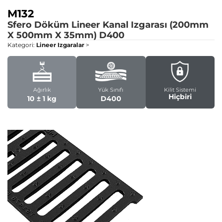
M132
Sfero Döküm Lineer Kanal Izgarası (200mm
X 500mm X 35mm)
D400
Kategori:
Lineer Izgaralar
>
Ağırlık
Yük Sınıfı
Kilit Sistemi
Hiçbiri
10 ± 1 kg
D400