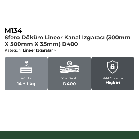
M134
Sfero Döküm Lineer Kanal Izgarası (300mm
X 500mm X 35mm)
D400
Kategori:
Lineer Izgaralar
>
Ağırlık
Yük Sınıfı
Kilit Sistemi
Hiçbiri
14 ± 1 kg
D400