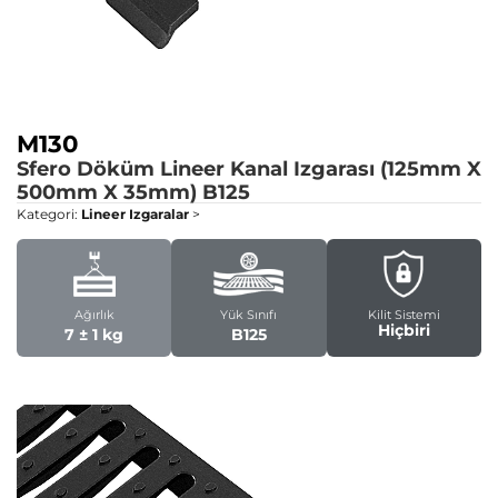
M130
Sfero Döküm Lineer Kanal Izgarası (125mm X
500mm X 35mm)
B125
Kategori:
Lineer Izgaralar
>
Ağırlık
Yük Sınıfı
Kilit Sistemi
Hiçbiri
7 ± 1 kg
B125