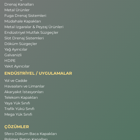
Drenaj Kanalları
Metal Ürünler
Fuga Drenaj Sistemleri
Müdahale Kapakları
Metal Izgaralar & Peyzaj Ürünleri
Endüstriyel Mutfak Süzgeçler
Slot Drenaj Sistemleri
Döküm Süzgeçler
Yağ Ayırıcılar
Galvanizli
HDPE
Yakıt Ayırıcılar
ENDÜSTRİYEL / UYGULAMALAR
Yol ve Cadde
Havaalanı ve Limanlar
Akaryakıt İstasyonları
Telekom Kapakları
Yaya Yük Sınıfı
Trafik Yükü Sınıfı
Mega Yük Sınıfı
ÇÖZÜMLER
Sfero Döküm Baca Kapakları
Polimer Beton Kanalları