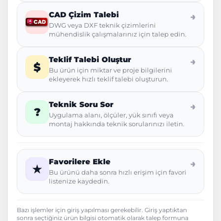
CAD Çizim Talebi
→
DWG veya DXF teknik çizimlerini
mühendislik çalışmalarınız için talep edin.
Teklif Talebi Oluştur
→
$
Bu ürün için miktar ve proje bilgilerini
ekleyerek hızlı teklif talebi oluşturun.
Teknik Soru Sor
→
?
Uygulama alanı, ölçüler, yük sınıfı veya
montaj hakkında teknik sorularınızı iletin.
Favorilere Ekle
→
★
Bu ürünü daha sonra hızlı erişim için favori
listenize kaydedin.
Bazı işlemler için giriş yapılması gerekebilir. Giriş yaptıktan
sonra seçtiğiniz ürün bilgisi otomatik olarak talep formuna