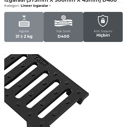
Izgarası (375mm X 500mm X 45mm)
D400
Kategori:
Lineer Izgaralar
>
Ağırlık
Yük Sınıfı
Kilit Sistemi
Hiçbiri
21 ± 2 kg
D400