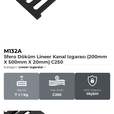
M132A
Sfero Döküm Lineer Kanal Izgarası (200mm
X 500mm X 20mm)
C250
Kategori:
Lineer Izgaralar
>
Ağırlık
Yük Sınıfı
Kilit Sistemi
Hiçbiri
7 ± 1 kg
C250