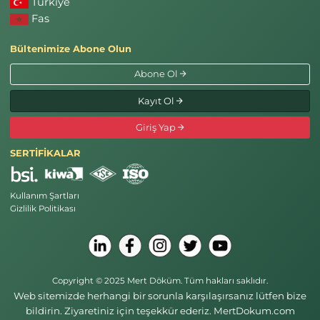
Türkiye
Fas
Bültenimize Abone Olun
Abone Ol
Kayıt Ol
Giriş Yap
SERTİFİKALAR
Kullanım Şartları
Gizlilik Politikası
Copyright © 2025 Mert Döküm. Tüm hakları saklıdır.
Web sitemizde herhangi bir sorunla karşılaşırsanız lütfen bize
bildirin. Ziyaretiniz için teşekkür ederiz. MertDokum.com