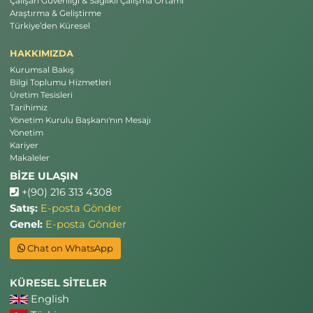
Çalışan Güvenliği & Sağlıklı Çalışma Ortamı
Araştırma & Geliştirme
Türkiye’den Küresel
HAKKIMIZDA
Kurumsal Bakış
Bilgi Toplumu Hizmetleri
Üretim Tesisleri
Tarihimiz
Yönetim Kurulu Başkanı'nın Mesajı
Yönetim
Kariyer
Makaleler
BİZE ULAŞIN
+(90) 216 313 4308
Satış:
E-posta Gönder
Genel:
E-posta Gönder
Chat on WhatsApp
KÜRESEL SİTELER
English